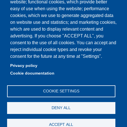
website; functional cookies, which provide better
easy of use when using the website; performance
cookies, which we use to generate aggregated data
on website use and statistics; and marketing cookies,
Partita IVA: 00427620364
which are used to display relevant content and
Dipartimento di Scienze e Metodi dell'Ingegneria
advertising. If you choose "ACCEPT ALL", you
Sede: Via Amendola 2 - 42122 Reggio Emilia
consent to the use of all cookies. You can accept and
E-mail: amministrazione.dismi@unimore.it |
reject individual cookie types and revoke your
didattica.dismi@unimore.it
consent for the future at any time at "Settings".
PEC: dismi@pec.unimore.it
Privacy policy
Tel. Segreteria Amministrativa (+39) 0522.522.610
Cookie documentation
Tel. Segreteria Didattica (+39) 0522.522.311
COOKIE SETTINGS
DENY ALL
ACCEPT ALL