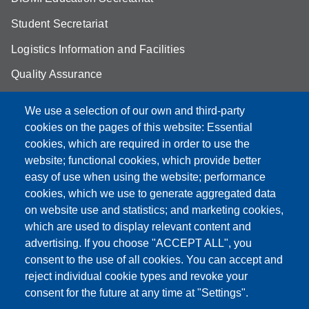
Student Secretariat
Logistics Information and Facilities
Quality Assurance
Student FAQ
We use a selection of our own and third-party
Aule Unimore
cookies on the pages of this website: Essential
cookies, which are required in order to use the
prenotazione autocarro DISMI
website; functional cookies, which provide better
easy of use when using the website; performance
cookies, which we use to generate aggregated data
on website use and statistics; and marketing cookies,
Partita IVA: 00427620364
which are used to display relevant content and
Dipartimento di Scienze e Metodi dell'Ingegneria
advertising. If you choose "ACCEPT ALL", you
Sede: Via Amendola 2 - 42122 Reggio Emilia
consent to the use of all cookies. You can accept and
E-mail: amministrazione.dismi@unimore.it |
reject individual cookie types and revoke your
didattica.dismi@unimore.it
consent for the future at any time at "Settings".
PEC: dismi@pec.unimore.it