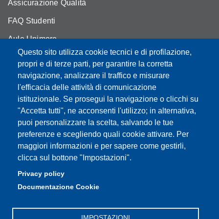
Assicurazione Qualità
FAQ Studenti
Aule Unimore
Questo sito utilizza cookie tecnici e di profilazione,
prenotazione autocarro DISMI
propri e di terze parti, per garantire la corretta
navigazione, analizzare il traffico e misurare
l'efficacia delle attività di comunicazione
istituzionale. Se prosegui la navigazione o clicchi su
Partita IVA: 00427620364
"Accetta tutti", ne acconsenti l'utilizzo; in alternativa,
Dipartimento di Scienze e Metodi dell'Ingegneria
puoi personalizzare la scelta, salvando le tue
Sede: Via Amendola 2 - 42122 Reggio Emilia
preferenze e scegliendo quali cookie attivare. Per
E-mail: amministrazione.dismi@unimore.it |
maggiori informazioni e per sapere come gestirli,
didattica.dismi@unimore.it
clicca sul bottone "Impostazioni".
PEC: dismi@pec.unimore.it
Privacy policy
Tel. Segreteria Amministrativa (+39) 0522.522.610
Documentazione Cookie
Tel. Segreteria Didattica (+39) 0522.522.311
IMPOSTAZIONI