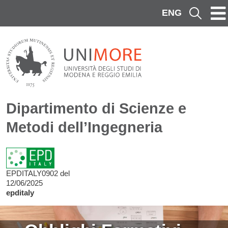
Salta al contenuto principale
ENG
Cerca
Dipartimento di Scienze e
Metodi dell’Ingegneria
EPDITALY0902 del
12/06/2025
epditaly
Image