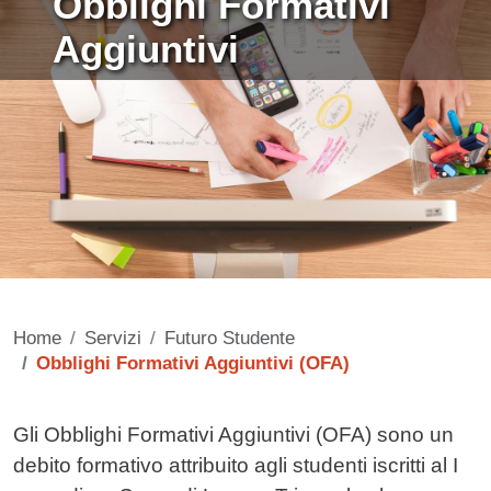
Obblighi Formativi
Aggiuntivi
Home
Servizi
Futuro Studente
Obblighi Formativi Aggiuntivi (OFA)
Contenuto
Gli Obblighi Formativi Aggiuntivi (OFA) sono un
debito formativo attribuito agli studenti iscritti al I