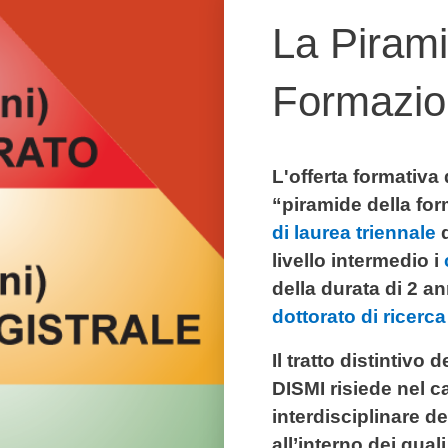
La Pirami
Formazio
L'offerta formativa 
“piramide della for
di laurea triennale
d
livello intermedio i
della durata di 2 ann
dottorato di ricerca
Il tratto distintivo
DISMI risiede nel c
interdisciplinare dei
all’interno dei qual