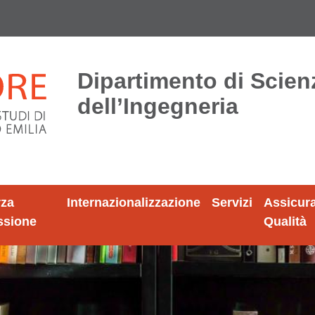
Dipartimento di Scien
dell’Ingegneria
rza
Internazionalizzazione
Servizi
Assicur
ssione
Qualità