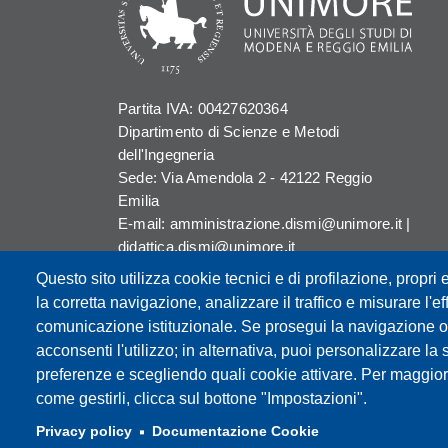
Partita IVA: 00427620364
Dipartimento di Scienze e Metodi
dell'Ingegneria
Sede: Via Amendola 2 - 42122 Reggio
Emilia
E-mail: amministrazione.dismi@unimore.it |
didattica.dismi@unimore.it
PEC: dismi@pec.unimore.it
Questo sito utilizza cookie tecnici e di profilazione, propri e
Tel. Segreteria Amministrativa (+39)
la corretta navigazione, analizzare il traffico e misurare l'eff
0522.522.610
comunicazione istituzionale. Se prosegui la navigazione o c
Tel. Segreteria Didattica (+39) 0522.522.311
acconsenti l'utilizzo; in alternativa, puoi personalizzare la 
preferenze e scegliendo quali cookie attivare. Per maggior
come gestirli, clicca sul bottone "Impostazioni".
Privacy policy
Documentazione Cookie