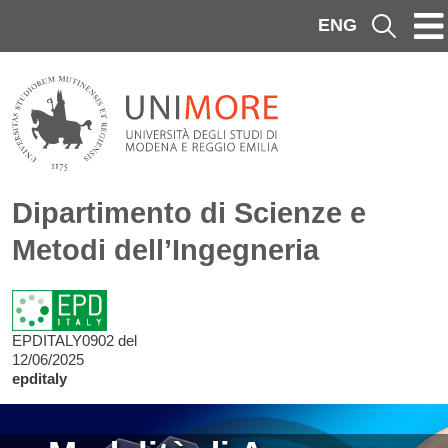
Salta al contenuto principale
ENG
Cerca
Dipartimento di Scienze e
Metodi dell’Ingegneria
EPDITALY0902 del
12/06/2025
epditaly
Image