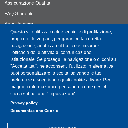
Assicurazione Qualità
FAQ Studenti
Aule Unimore
Questo sito utilizza cookie tecnici e di profilazione,
prenotazione autocarro DISMI
propri e di terze parti, per garantire la corretta
navigazione, analizzare il traffico e misurare
l'efficacia delle attività di comunicazione
istituzionale. Se prosegui la navigazione o clicchi su
Partita IVA: 00427620364
"Accetta tutti", ne acconsenti l'utilizzo; in alternativa,
Dipartimento di Scienze e Metodi dell'Ingegneria
puoi personalizzare la scelta, salvando le tue
Sede: Via Amendola 2 - 42122 Reggio Emilia
preferenze e scegliendo quali cookie attivare. Per
E-mail: amministrazione.dismi@unimore.it |
maggiori informazioni e per sapere come gestirli,
didattica.dismi@unimore.it
clicca sul bottone "Impostazioni".
PEC: dismi@pec.unimore.it
Privacy policy
Tel. Segreteria Amministrativa (+39) 0522.522.610
Documentazione Cookie
Tel. Segreteria Didattica (+39) 0522.522.311