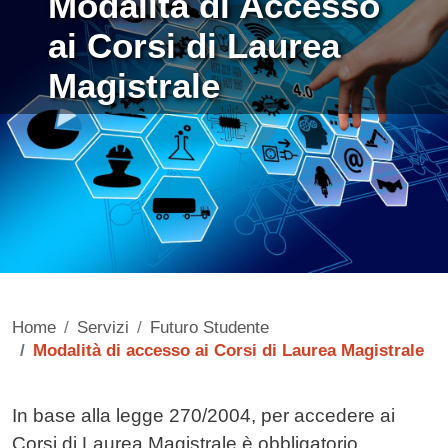
Modalità di Accesso
ai Corsi di Laurea
Magistrale
Home
Servizi
Futuro Studente
Modalità di accesso ai Corsi di Laurea Magistrale
Contenuto
In base alla legge 270/2004, per accedere ai
Corsi di Laurea Magistrale è obbligatorio