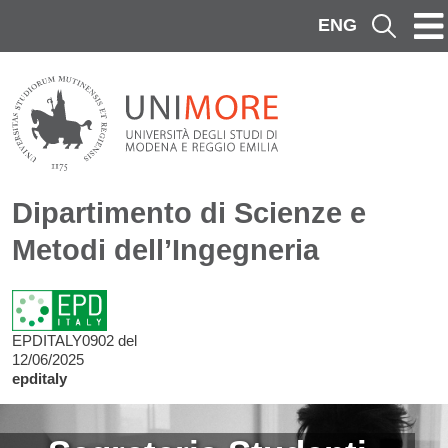
Salta al contenuto principale
ENG
Cerca
Dipartimento di Scienze e
Metodi dell’Ingegneria
EPDITALY0902 del
12/06/2025
epditaly
Image