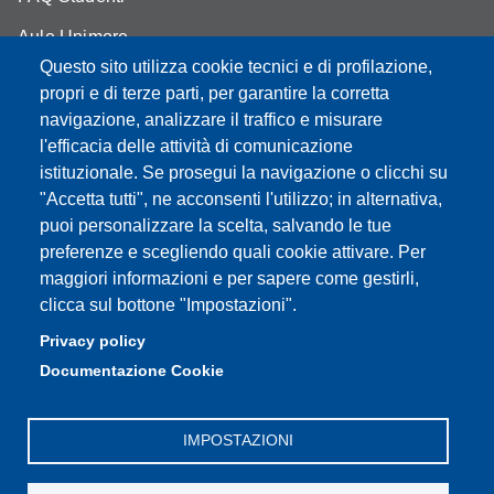
Aule Unimore
Questo sito utilizza cookie tecnici e di profilazione,
prenotazione autocarro DISMI
propri e di terze parti, per garantire la corretta
navigazione, analizzare il traffico e misurare
l'efficacia delle attività di comunicazione
istituzionale. Se prosegui la navigazione o clicchi su
Partita IVA: 00427620364
"Accetta tutti", ne acconsenti l'utilizzo; in alternativa,
Dipartimento di Scienze e Metodi dell'Ingegneria
puoi personalizzare la scelta, salvando le tue
Sede: Via Amendola 2 - 42122 Reggio Emilia
preferenze e scegliendo quali cookie attivare. Per
E-mail: amministrazione.dismi@unimore.it |
maggiori informazioni e per sapere come gestirli,
didattica.dismi@unimore.it
clicca sul bottone "Impostazioni".
PEC: dismi@pec.unimore.it
Privacy policy
Tel. Segreteria Amministrativa (+39) 0522.522.610
Documentazione Cookie
Tel. Segreteria Didattica (+39) 0522.522.311
IMPOSTAZIONI