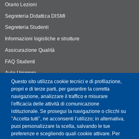
Orario Lezioni
Segreteria Didattica DISMI
Segreteria Studenti
Informazioni logistiche e strutture
Assicurazione Qualità
FAQ Studenti
Aule Unimore
Questo sito utilizza cookie tecnici e di profilazione,
prenotazione autocarro DISMI
propri e di terze parti, per garantire la corretta
navigazione, analizzare il traffico e misurare
l'efficacia delle attività di comunicazione
istituzionale. Se prosegui la navigazione o clicchi su
Partita IVA: 00427620364
"Accetta tutti", ne acconsenti l'utilizzo; in alternativa,
Dipartimento di Scienze e Metodi dell'Ingegneria
puoi personalizzare la scelta, salvando le tue
Sede: Via Amendola 2 - 42122 Reggio Emilia
preferenze e scegliendo quali cookie attivare. Per