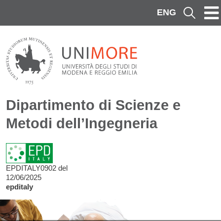
Salta al contenuto principale
ENG
Cerca
Dipartimento di Scienze e
Metodi dell’Ingegneria
EPDITALY0902 del
12/06/2025
epditaly
Image