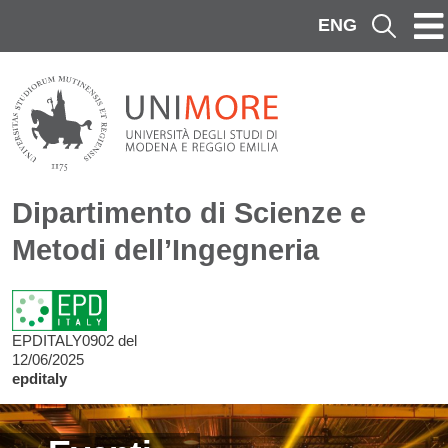
Salta al contenuto principale
ENG
Cerca
Dipartimento di Scienze e
Metodi dell’Ingegneria
EPDITALY0902 del
12/06/2025
epditaly
Image