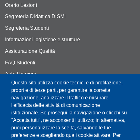
Orario Lezioni
Segreteria Didattica DISMI
Segreteria Studenti
Informazioni logistiche e strutture
Assicurazione Qualità
FAQ Studenti
Aule Unimore
Questo sito utilizza cookie tecnici e di profilazione,
prenotazione autocarro DISMI
propri e di terze parti, per garantire la corretta
navigazione, analizzare il traffico e misurare
l'efficacia delle attività di comunicazione
istituzionale. Se prosegui la navigazione o clicchi su
Partita IVA: 00427620364
"Accetta tutti", ne acconsenti l'utilizzo; in alternativa,
Dipartimento di Scienze e Metodi dell'Ingegneria
puoi personalizzare la scelta, salvando le tue
Sede: Via Amendola 2 - 42122 Reggio Emilia
preferenze e scegliendo quali cookie attivare. Per