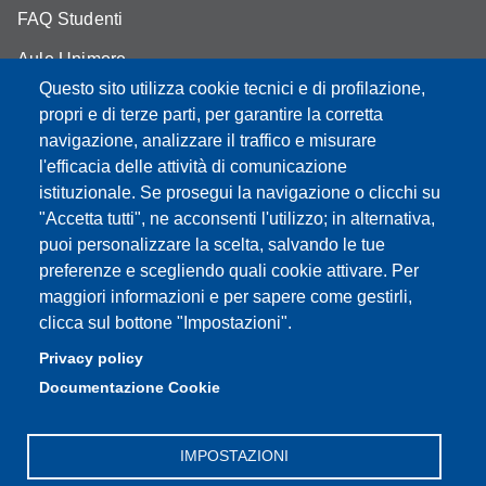
FAQ Studenti
Aule Unimore
Questo sito utilizza cookie tecnici e di profilazione,
prenotazione autocarro DISMI
propri e di terze parti, per garantire la corretta
navigazione, analizzare il traffico e misurare
l'efficacia delle attività di comunicazione
istituzionale. Se prosegui la navigazione o clicchi su
Partita IVA: 00427620364
"Accetta tutti", ne acconsenti l'utilizzo; in alternativa,
Dipartimento di Scienze e Metodi dell'Ingegneria
puoi personalizzare la scelta, salvando le tue
Sede: Via Amendola 2 - 42122 Reggio Emilia
preferenze e scegliendo quali cookie attivare. Per
E-mail: amministrazione.dismi@unimore.it |
maggiori informazioni e per sapere come gestirli,
didattica.dismi@unimore.it
clicca sul bottone "Impostazioni".
PEC: dismi@pec.unimore.it
Privacy policy
Tel. Segreteria Amministrativa (+39) 0522.522.610
Documentazione Cookie
Tel. Segreteria Didattica (+39) 0522.522.311
IMPOSTAZIONI