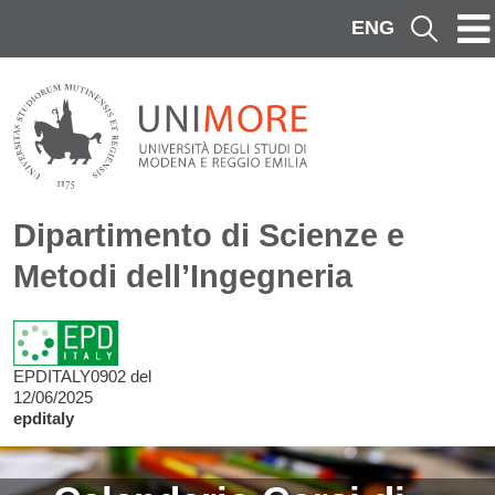
Salta al contenuto principale
ENG
Cerca
Dipartimento di Scienze e
Metodi dell’Ingegneria
EPDITALY0902 del
12/06/2025
epditaly
Image