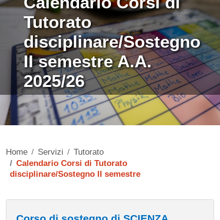
Calendario Corsi di
Tutorato
disciplinare/Sostegno
II semestre A.A.
2025/26
Home
Servizi
Tutorato
Calendario Corsi di Tutorato
disciplinare/Sostegno II semestre
Contenuto
Corso di sostegno di SCIENZA