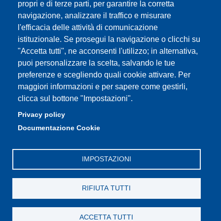
propri e di terze parti, per garantire la corretta
navigazione, analizzare il traffico e misurare
l'efficacia delle attività di comunicazione
istituzionale. Se prosegui la navigazione o clicchi su
Partita IVA: 00427620364
"Accetta tutti", ne acconsenti l'utilizzo; in alternativa,
Dipartimento di Scienze e Metodi dell'Ingegneria
puoi personalizzare la scelta, salvando le tue
Sede: Via Amendola 2 - 42122 Reggio Emilia
preferenze e scegliendo quali cookie attivare. Per
E-mail: amministrazione.dismi@unimore.it |
maggiori informazioni e per sapere come gestirli,
didattica.dismi@unimore.it
clicca sul bottone "Impostazioni".
PEC: dismi@pec.unimore.it
Privacy policy
Tel. Segreteria Amministrativa (+39) 0522.522.610
Documentazione Cookie
Tel. Segreteria Didattica (+39) 0522.522.311
IMPOSTAZIONI
RIFIUTA TUTTI
ACCETTA TUTTI