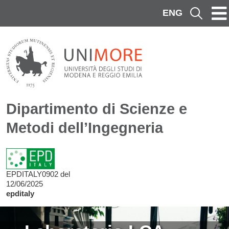
Salta al contenuto principale
ENG
Cerca
Dipartimento di Scienze e
Metodi dell’Ingegneria
EPDITALY0902 del
12/06/2025
epditaly
Image